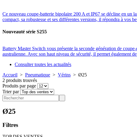
Ce nouveau coupe-batterie bipolaire 200 A et IP67 se décline en un l
compact, sa robustesse et ses différentes versions, il répondra à vos be
Nouveauté série S255
Battery Master Switch vous présente la seconde génération de coup
australienne. Avec son haut niveau de sécurité, il permet également 
Consulter toutes les actualités
Accueil
>
Pneumatique
>
Vérins
>
Ø25
2 produits trouvés
Produits par page
Trier par
Ø25
Filtres
TOP DES VENTES