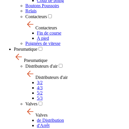
Coup de poing
Boutons Poussoirs
Relais
Contacteurs
Contacteurs
Fin de course
A pied
Poignées de vitesse
Pneumatique
Pneumatique
Distributeurs d'air
Distributeurs d'air
3/2
4/3
5/2
5/3
Valves
Valves
de Distribution
d'Arrêt