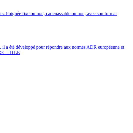
ers. Poignée fixe ou non, cadenassable ou non, avec son format
 il a été développé pour répondre aux normes ADR européenne et
E_TITLE