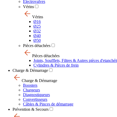
Electrovalves
Vérins
Vérins
Ø16
Ø25
Ø32
Ø40
Ø50
Pièces détachées
Pièces détachées
Joints, Soufflets, Filtres & Autres pièces d'etanchéi
Cylindres & Pièces de frein
Charge & Démarrage
Charge & Démarrage
Boosters
Chargeurs
Diagnostiqueurs
Convertisseurs
Câbles & Pinces de démarrage
Prévention & Secours