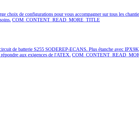
arge choix de configurations pour vous accompagner sur tous les chanti
soins.
COM_CONTENT_READ_MORE_TITLE
e-circuit de batterie S255 SODEREP-ECANS. Plus étanche avec IPX9K,
de répondre aux exigences de l'ATEX.
COM_CONTENT_READ_MOR