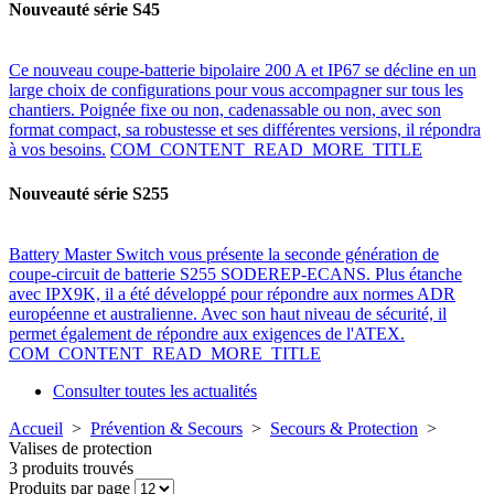
Nouveauté série S45
Ce nouveau coupe-batterie bipolaire 200 A et IP67 se décline en un
large choix de configurations pour vous accompagner sur tous les
chantiers. Poignée fixe ou non, cadenassable ou non, avec son
format compact, sa robustesse et ses différentes versions, il répondra
à vos besoins.
COM_CONTENT_READ_MORE_TITLE
Nouveauté série S255
Battery Master Switch vous présente la seconde génération de
coupe-circuit de batterie S255 SODEREP-ECANS. Plus étanche
avec IPX9K, il a été développé pour répondre aux normes ADR
européenne et australienne. Avec son haut niveau de sécurité, il
permet également de répondre aux exigences de l'ATEX.
COM_CONTENT_READ_MORE_TITLE
Consulter toutes les actualités
Accueil
>
Prévention & Secours
>
Secours & Protection
>
Valises de protection
3 produits trouvés
Produits par page