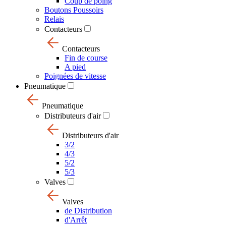
Coup de poing
Boutons Poussoirs
Relais
Contacteurs
Contacteurs
Fin de course
A pied
Poignées de vitesse
Pneumatique
Pneumatique
Distributeurs d'air
Distributeurs d'air
3/2
4/3
5/2
5/3
Valves
Valves
de Distribution
d'Arrêt