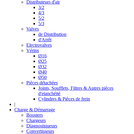
Distributeurs d'air
3/2
4/3
5/2
5/3
Valves
de Distribution
d'Arrêt
Electrovalves
Vérins
Ø16
Ø25
Ø32
Ø40
Ø50
Pièces détachées
Joints, Soufflets, Filtres & Autres pièces
d'etanchéité
Cylindres & Pièces de frein
|
Charge & Démarrage
Boosters
Chargeurs
Diagnostiqueurs
Convertisseurs